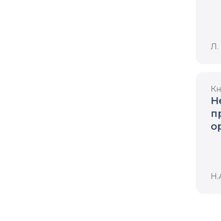
э
Л.
Кн
Н
п
о
м
Н.