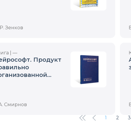
пилептологии
 Р. Зенков
ига | —
ейрософт. Продукт
равильно
рганизованной
ысли.
А. Смирнов
1
2
3