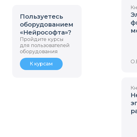
Кн
Э
Пользуетесь
ф
оборудованием
м
«Нейрософта»?
ц
Пройдите курсы
для пользователей
с
оборудования
О.
К курсам
Кн
Н
э
р