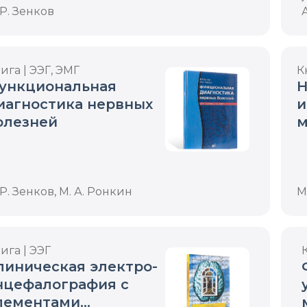
 Р. Зенков
ига | ЭЭГ, ЭМГ
К
ункциональная
Н
иагностика нервных
и
олезней
м
н
 Р. Зенков, М. А. Ронкин
М
ига | ЭЭГ
линическая электро­
нцефалография с
лементами