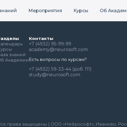
 знаний
Мероприятия
Курсы
Об Академ
Разделы
Контакты
Календарь
+7 (4932) 95-99-99
Курсы
academy@neurosoft.com
База знаний
Есть вопросы по курсам?
Об Академии
+7 (4932) 59-33-44 (доб. 111)
study@neurosoft.com
Все права защищены | ООО «Нейрософт», Иваново, Рос