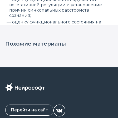
вегетативной регуляции и установление
причин синкопальных расстройств
сознания;
оценку функционального состояния на
разных стадиях тренировочного процесса с
ранним выявлением признаков
перетренированности у юных спортсменов;
Похожие материалы
кросс-анализ ВРС и вариабельности
длительности дыхательного цикла (ВДДЦ),
позволяющий оценить уровень
синхронизации этих систем.
Электрокардиографы «Нейрософт» позволяют
проводить комплексное исследование
автономной нервной системы с
использованием таких методов, как:
анализ вариабельности ритма сердца (ВРС)
в покое в соответствии с Международным
стандартом (1996 год);
Перейти на сайт
анализ ВРС при проведении