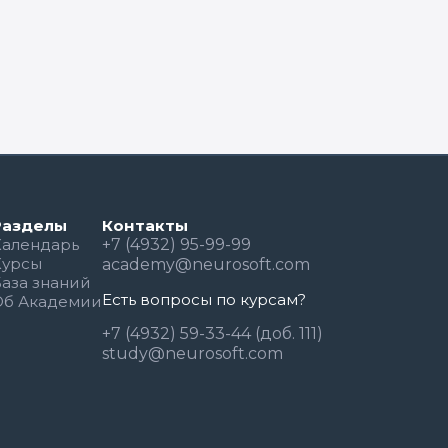
Разделы
Контакты
Календарь
+7 (4932) 95-99-99
Курсы
academy@neurosoft.com
База знаний
Есть вопросы по курсам?
Об Академии
+7 (4932) 59-33-44 (доб. 111)
study@neurosoft.com