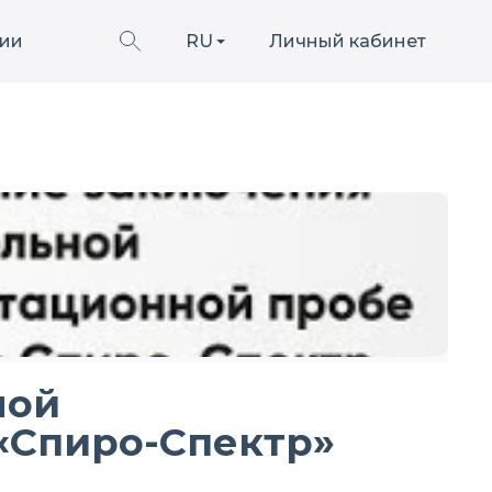
ии
RU
Личный кабинет
ной
‎Спиро-Спектр»