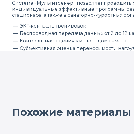
Система «Мультитренер» позволяет проводить 
индивидуальные эффективные программы реаби
стационара, а также в санаторно-курортных ор
ЭКГ-контроль тренировок
Беспроводная передача данных от 2 до 12 к
Контроль насыщения кислородом гемоглоб
Субъективная оценка переносимости нагр
До 16 пациентов одновременно с индивид
Коррекция нагрузки через БОС по ЧСС
Узнайте больше о системе для кардиореабилит
Похожие материалы