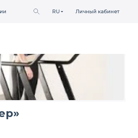
ии
RU
Личный кабинет
ер»