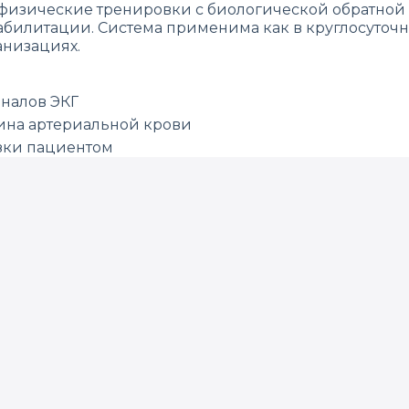
физические тренировки с биологической обратной с
литации. Система применима как в круглосуточном
ганизациях.
аналов ЭКГ
ина артериальной крови
узки пациентом
уальным подбором параметров тренировки
ации под контролем ЭКГ с использованием биологич