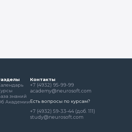
Разделы
Контакты
Календарь
+7 (4932) 95-99-99
Курсы
academy@neurosoft.com
База знаний
Есть вопросы по курсам?
Об Академии
+7 (4932) 59-33-44 (доб. 111)
study@neurosoft.com