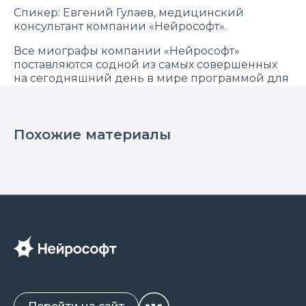
Спикер: Евгений Гулаев, медицинский
консультант компании «Нейрософт».
Все миографы компании «Нейрософт»
поставляются содной из самых совершенных
на сегодняшний день в мире программой для
ЭМГ- и ВП-исследований «Нейро-МВП.NET».
Узнайте больше о миографах и приборах для
исследования ВП мозга Нейрософт на сайте.
Похожие материалы