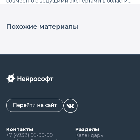
совместно с ведущими экспертами в области
функциональной диагностики разработаны
методические рекомендации по методике
регистрации и формированию заключений по
ЭЭГ.
Похожие материалы
Перейти на сайт
Контакты
Разделы
+7 (4932) 95-99-99
Календарь