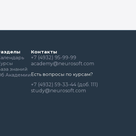
Разделы
Контакты
Календарь
+7 (4932) 95-99-99
Курсы
academy@neurosoft.com
База знаний
Есть вопросы по курсам?
Об Академии
+7 (4932) 59-33-44 (доб. 111)
study@neurosoft.com