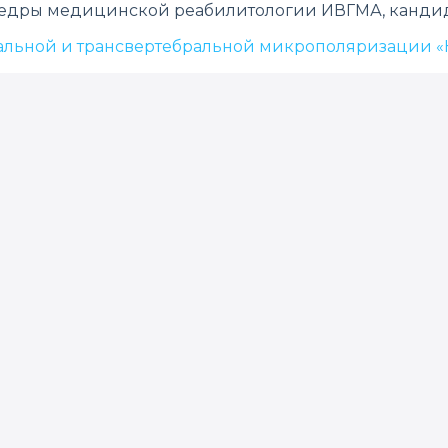
афедры медицинской реабилитологии ИВГМА, канди
иальной и трансвертебральной микрополяризации «Н