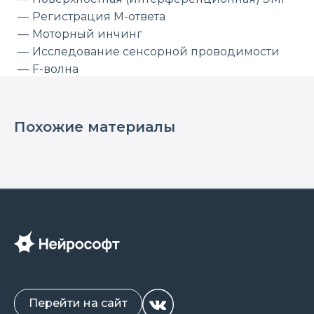
Регистрация М-ответа
Моторный инчинг
Исследование сенсорной проводимости
F-волна
Ритмическая стимуляция
Запись лекции обучающего курса по ЭМГ
Похожие материалы
компании Нейрософт. Спикер: Анатолий
Муравьев, врач-консультант компании
«Нейрософт».
Узнайте больше о электромиографах и
приборах для исследования ВП мозга на сайте.
Перейти на сайт