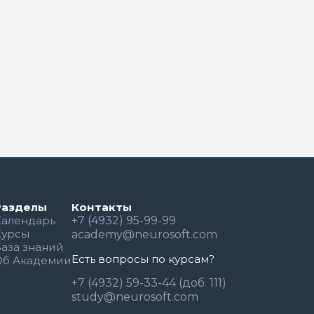
Разделы
Контакты
Календарь
+7 (4932) 95-99-99
Курсы
academy@neurosoft.com
База знаний
Есть вопросы по курсам?
Об Академии
+7 (4932) 59-33-44 (доб. 111)
study@neurosoft.com