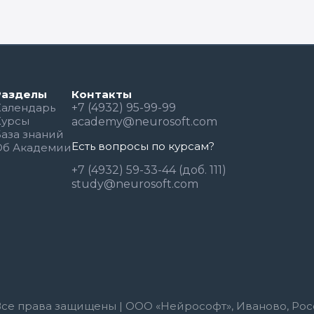
Разделы
Контакты
Календарь
+7 (4932) 95-99-99
Курсы
academy@neurosoft.com
База знаний
Есть вопросы по курсам?
Об Академии
+7 (4932) 59-33-44 (доб. 111)
study@neurosoft.com
Все права защищены | ООО «Нейрософт», Иваново, Рос