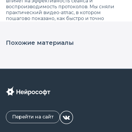
влияет на эффективность сеанса и
воспроизводимость протоколов. Мы сняли
практический видео-атлас, в котором
пошагово показано, как быстро и точно
находить точки, наиболее часто используемые
при транскраниальной магнитной стимуляции
(F3/F4, C3/C4, P3/P4, FCz и др.).
Похожие материалы
Изучение и использование этих материалов
позволит сэкономить время подготовки к
процедуре транскраниальной стимуляции,
снизит риски ошибок при поиске той или
иной точки, и будет удобно для обучения
новых специалистов.
Перейти на сайт