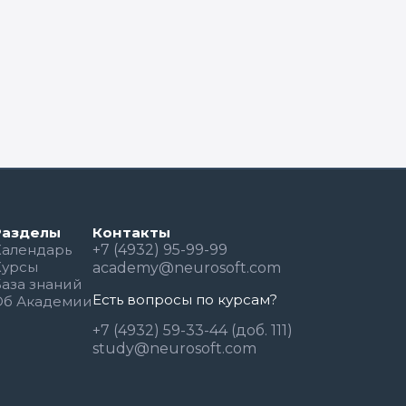
Разделы
Контакты
Календарь
+7 (4932) 95-99-99
Курсы
academy@neurosoft.com
База знаний
Есть вопросы по курсам?
Об Академии
+7 (4932) 59-33-44 (доб. 111)
study@neurosoft.com