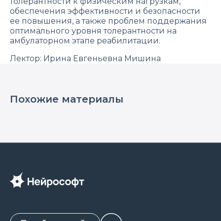
толерантности к физическим нагрузкам,
обеспечения эффективности и безопасности
ее повышения, а также проблем поддержания
оптимального уровня толерантности на
амбулаторном этапе реабилитации.
Лектор: Ирина Евгеньевна Мишина
Узнайте больше о решениях в области
кардиореабилитации от компании
«Нейрософт» на сайте.
Похожие материалы