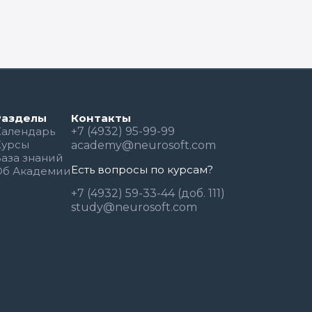
Разделы
Контакты
Календарь
+7 (4932) 95-99-99
Курсы
academy@neurosoft.com
База знаний
Есть вопросы по курсам?
Об Академии
+7 (4932) 59-33-44 (доб. 111)
study@neurosoft.com