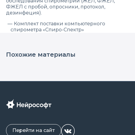
обследования спирометрии (ЖЕЛ, ФЖЕЛ,
ФЖЕЛ с пробой, опросники, протокол,
дезинфеция).
Комплект поставки компьютерного
спирометра «Спиро-Спектр»
Обследование спирометрии от калибровки
до дезинфекции
Запись вебинара «Проведения
Похожие материалы
исследования функции внешнего дыхания
от калибровки до дезинфекции»
Спикеры:
Мария Логинова, менеджер продуктов по
направлению «Спирометрия»
Елена Карапапас, врач-консультант по
направлению «Спирометрия»
Перейти на сайт