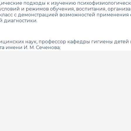
дические подходы к изучению психофизиологическог
условий и режимов обучения, воспитания, организа
ер-класс с демонстрацией возможностей применен
й диагностики.
ицинских наук, профессор кафедры гигиены детей 
а имени И. М. Сеченова;
рач-консультант и менеджер продуктов по направл
ики подростков и детей от компании «Нейрософт» н