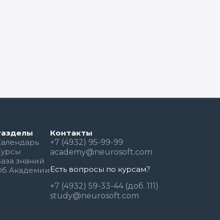
Разделы
Контакты
Календарь
+7 (4932) 95-99-99
Курсы
academy@neurosoft.com
База знаний
Есть вопросы по курсам?
Об Академии
+7 (4932) 59-33-44 (доб. 111)
study@neurosoft.com