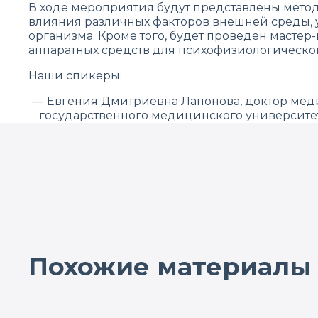
В ходе мероприятия будут представлены мето
влияния различных факторов внешней среды, 
организма. Кроме того, будет проведен маст
аппаратных средств для психофизиологическо
Наши спикеры:
Евгения Дмитриевна Лапонова, доктор мед
государственного медицинского университет
Майя Сергеевна Петрова, врач-психиатр, в
«Нейрософт».
Узнайте больше о решениях для психодиагност
Похожие материалы