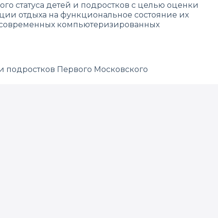
о статуса детей и подростков с целью оценки
ции отдыха на функциональное состояние их
ия современных компьютеризированных
и подростков Первого Московского
ению «психофизиология» компании
а сайте.