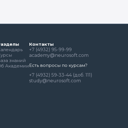
Разделы
Контакты
Календарь
+7 (4932) 95-99-99
Курсы
academy@neurosoft.com
База знаний
Есть вопросы по курсам?
Об Академии
+7 (4932) 59-33-44 (доб. 111)
study@neurosoft.com