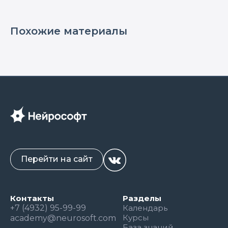
убедительности рекомендаций и
достоверности доказательств. Таблица
демонстрирует спектр клинических
Похожие материалы
состояний, при которых ТМС может
использоваться как дополнительный или
альтернативный метод лечения и
реабилитации в соответствии с
действующими нормативными документами.
Перейти на сайт
Контакты
Разделы
+7 (4932) 95-99-99
Календарь
Курсы
academy@neurosoft.com
База знаний