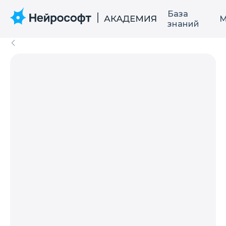
База
М
знаний