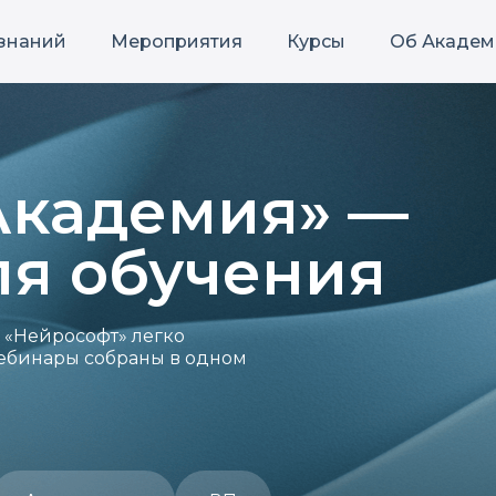
 знаний
Мероприятия
Курсы
Об Академ
Академия» —
ля обучения
 «Нейрософт» легко
 вебинары собраны в одном