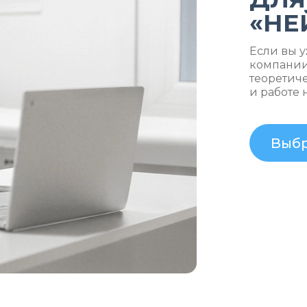
«НЕ
Если вы 
компании
теоретич
и работе 
Выбр