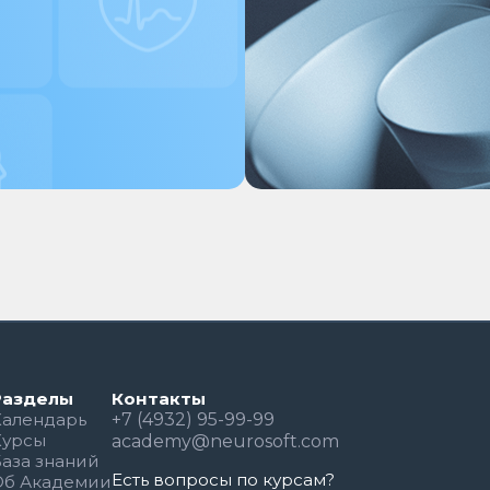
Разделы
Контакты
Календарь
+7 (4932) 95-99-99
Курсы
academy@neurosoft.com
База знаний
Есть вопросы по курсам?
Об Академии