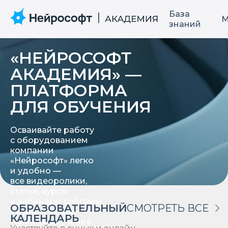
База
М
знаний
«НЕЙРОСОФТ
АКАДЕМИЯ» —
ПЛАТФОРМА
ДЛЯ ОБУЧЕНИЯ
Осваивайте работу
с оборудованием
компании
«Нейрософт» легко
и удобно —
все видеоролики,
статьи, курсы
и вебинары собраны
ОБРАЗОВАТЕЛЬНЫЙ
СМОТРЕТЬ ВСЕ
в одном месте.
КАЛЕНДАРЬ
Начните обучение