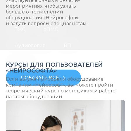
Участвуйте в очных и онлайн-
прямо сейчас!
мероприятиях, чтобы узнать
больше о применении
ЭЭГ
ЭМГ
оборудования «Нейрософта»
и задать вопросы специалистам.
ТМС
рПМС
Аудиология
ВП
ИОМ
КУРСЫ ДЛЯ ПОЛЬЗОВАТЕЛЕЙ
«НЕЙРОСОФТА»
ПОКАЗАТЬ ВСЕ
Если вы уже приобрели оборудование
компании «Нейрософт», вы можете пройти
теоретический курс по методикам и работе
на этом оборудовании.